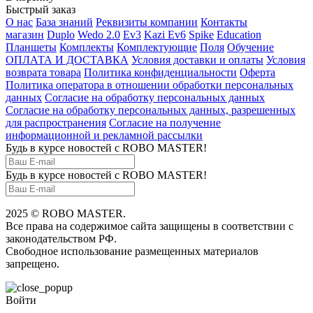
Быстрый заказ
О нас
База знаний
Реквизиты компании
Контакты
магазин
Duplo
Wedo 2.0
Ev3
Kazi Ev6
Spike
Education
Планшеты
Комплекты
Комплектующие
Поля
Обучение
ОПЛАТА И ДОСТАВКА
Условия доставки и оплаты
Условия
возврата товара
Политика конфиденциальности
Оферта
Политика оператора в отношении обработки персональных
данных
Согласие на обработку персональных данных
Согласие на обработку персональных данных, разрешенных
для распространения
Согласие на получение
информационной и рекламной рассылки
Будь в курсе новостей с ROBO MASTER!
Будь в курсе новостей с ROBO MASTER!
2025 © ROBO MASTER.
Все права на содержимое сайта защищены в соответствии с
законодательством РФ.
Свободное использование размещенных материалов
запрещено.
Войти