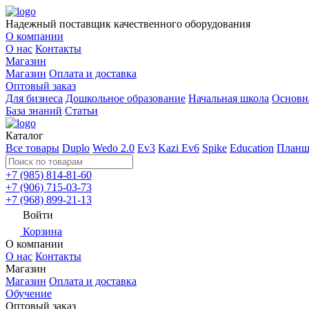
Надежный поставщик качественного оборудования
О компании
О нас
Контакты
Магазин
Магазин
Оплата и доставка
Оптовый заказ
Для бизнеса
Дошкольное образование
Начальная школа
Основн
База знаний
Статьи
Каталог
Все товары
Duplo
Wedo 2.0
Ev3
Kazi Ev6
Spike
Education
Планш
+7 (985) 814-81-60
+7 (906) 715-03-73
+7 (968) 899-21-13
Войти
Корзина
О компании
О нас
Контакты
Магазин
Магазин
Оплата и доставка
Обучение
Оптовый заказ