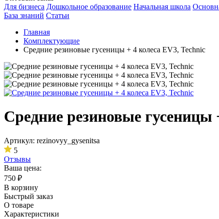
Для бизнеса
Дошкольное образование
Начальная школа
Основн
База знаний
Статьи
Главная
Комплектующие
Средние резиновые гусеницы + 4 колеса EV3, Technic
Средние резиновые гусеницы +
Артикул: rezinovyy_gysenitsa
5
Отзывы
Ваша цена:
750
₽
В корзину
Быстрый заказ
О товаре
Характеристики