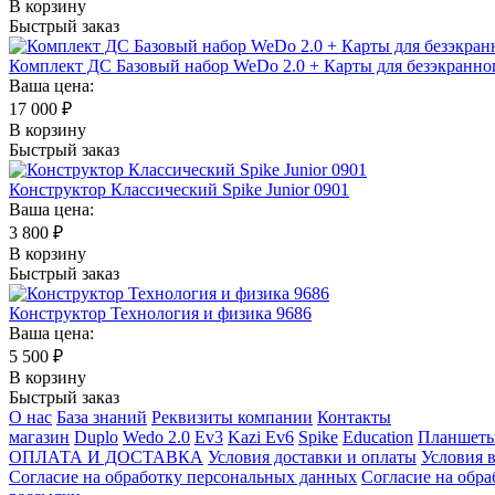
В корзину
Быстрый заказ
Комплект ДС Базовый набор WeDo 2.0 + Карты для безэкранн
Ваша цена:
17 000
₽
В корзину
Быстрый заказ
Конструктор Классический Spike Junior 0901
Ваша цена:
3 800
₽
В корзину
Быстрый заказ
Конструктор Технология и физика 9686
Ваша цена:
5 500
₽
В корзину
Быстрый заказ
О нас
База знаний
Реквизиты компании
Контакты
магазин
Duplo
Wedo 2.0
Ev3
Kazi Ev6
Spike
Education
Планшет
ОПЛАТА И ДОСТАВКА
Условия доставки и оплаты
Условия в
Согласие на обработку персональных данных
Согласие на обр