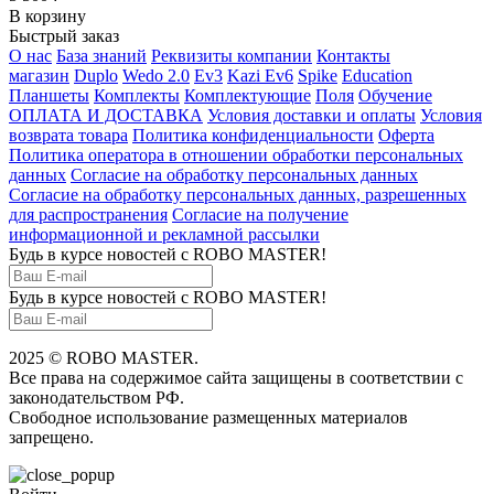
В корзину
Быстрый заказ
О нас
База знаний
Реквизиты компании
Контакты
магазин
Duplo
Wedo 2.0
Ev3
Kazi Ev6
Spike
Education
Планшеты
Комплекты
Комплектующие
Поля
Обучение
ОПЛАТА И ДОСТАВКА
Условия доставки и оплаты
Условия
возврата товара
Политика конфиденциальности
Оферта
Политика оператора в отношении обработки персональных
данных
Согласие на обработку персональных данных
Согласие на обработку персональных данных, разрешенных
для распространения
Согласие на получение
информационной и рекламной рассылки
Будь в курсе новостей с ROBO MASTER!
Будь в курсе новостей с ROBO MASTER!
2025 © ROBO MASTER.
Все права на содержимое сайта защищены в соответствии с
законодательством РФ.
Свободное использование размещенных материалов
запрещено.